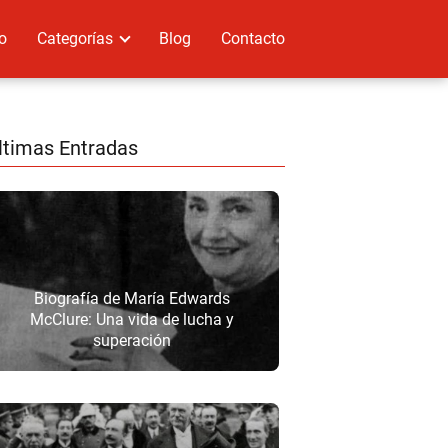
io
Categorías
Blog
Contacto
ltimas Entradas
Biografía de María Edwards
McClure: Una vida de lucha y
superación