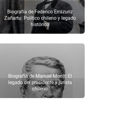
Biografía de Federico Errázuriz
Zañartu: Político chileno y legado
histórico
Biografía de Manuel Montt: El
legado del presidente y jurista
chileno