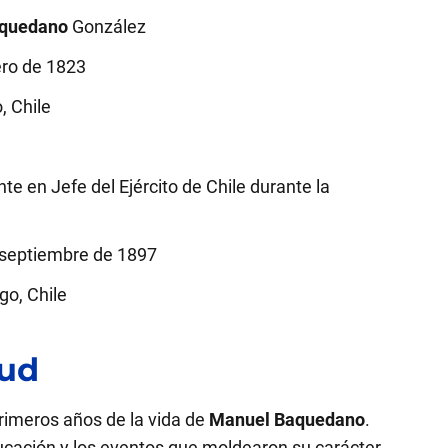
quedano
González
ro de 1823
, Chile
 en Jefe del Ejército de Chile durante la
septiembre de 1897
go, Chile
tud
rimeros años de la vida de
Manuel Baquedano
.
ucación y los eventos que moldearon su carácter