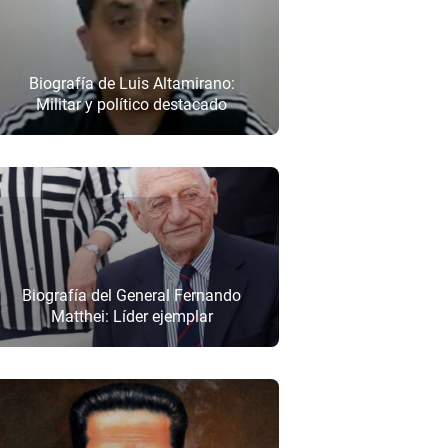
Biografía de Luis Altamirano:
Militar y político destacado
Biografía del General Fernando
Matthei: Líder ejemplar