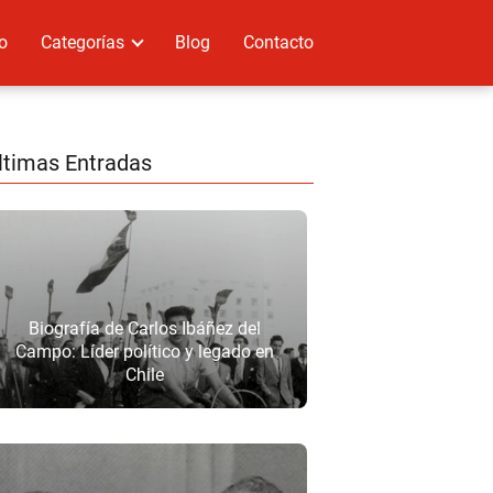
io
Categorías
Blog
Contacto
ltimas Entradas
Biografía de Carlos Ibáñez del
Campo: Líder político y legado en
Chile