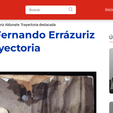
Inic
riz Aldunate: Trayectoria destacada
Fernando Errázuriz
Ú
yectoria