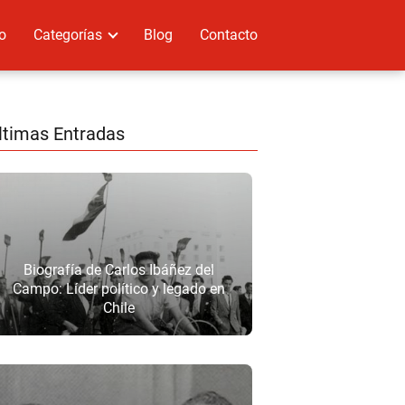
io
Categorías
Blog
Contacto
ltimas Entradas
Biografía de Carlos Ibáñez del
Campo: Líder político y legado en
Chile