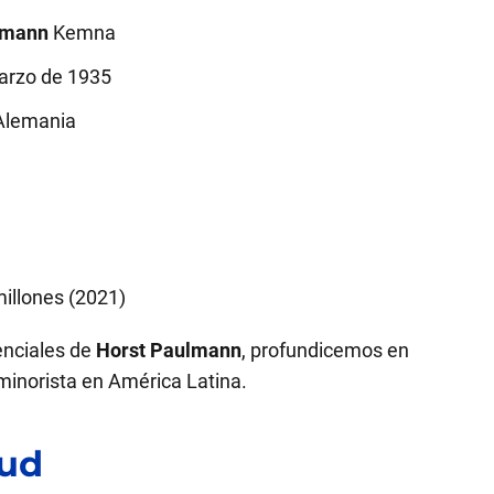
lmann
Kemna
arzo de 1935
Alemania
illones (2021)
enciales de
Horst Paulmann
, profundicemos en
 minorista en América Latina.
tud