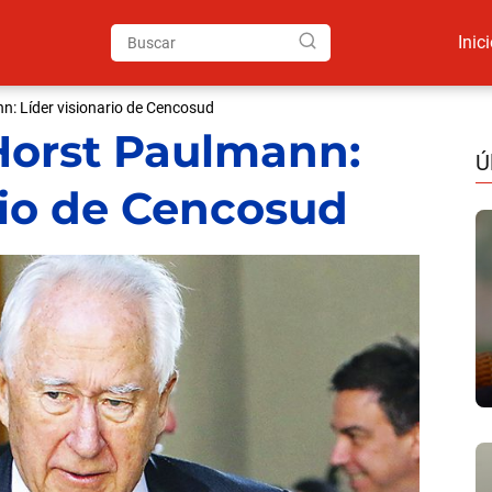
Inic
n: Líder visionario de Cencosud
Horst Paulmann:
Ú
rio de Cencosud