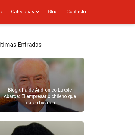
io
Categorías
Blog
Contacto
ltimas Entradas
Biografía de Andronico Luksic
Abaroa: El empresario chileno que
marcó historia